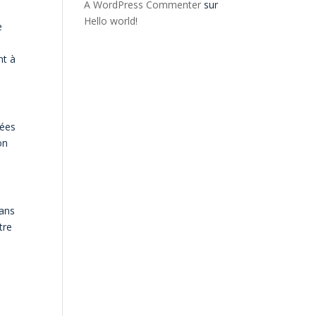
A WordPress Commenter
sur
Hello world!
e
:
nt à
nées
on
dans
tre