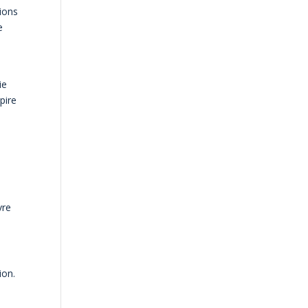
ions
e
ie
pire
vre
ion.