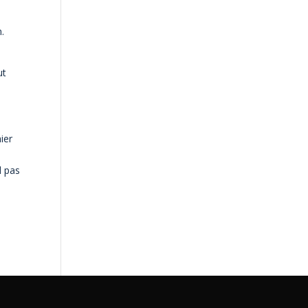
.
ut
ier
d pas